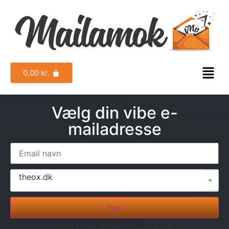
0,00
kr.
Vælg din vibe e-
mailadresse
theox.dk
Søg
Indtast fx dit navn, vælg et domæne og klik på Søg.