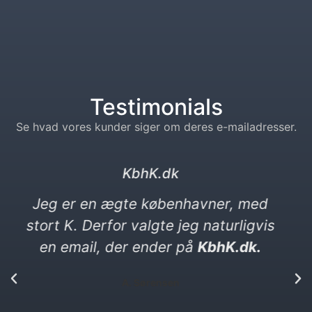
Testimonials
Se hvad vores kunder siger om deres e-mailadresser.
kebabser. dk
Jeg elsker kebab og vittigheder. Min
nye e-mail må gerne være en
vittighed. Den ender på kebabser. dk​
P. Yılmaz​