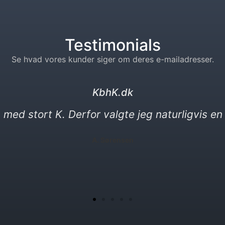
Testimonials
Se hvad vores kunder siger om deres e-mailadresser.
kebabser. dk
vittigheder. Min nye e-mail må gerne være en 
P. Yılmaz​