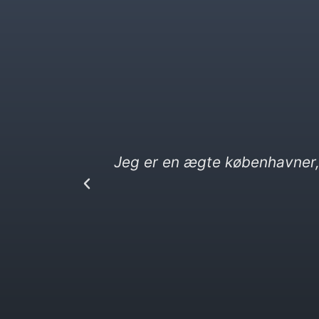
 ender på
KbhK.dk.
Jeg elsker kebab og 