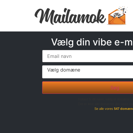
Vælg din vibe e-m
Vælg domæne
Søg
Indtast fx dit navn, vælg et domæne o
Det er ikke alle domæner der vises he
Se alle vores
547 domæn