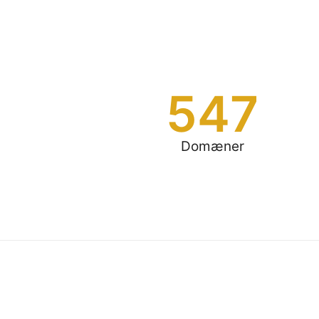
547
Domæner