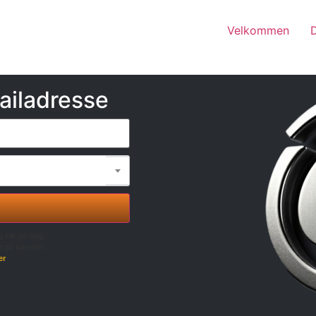
Velkommen
ailadresse
g klik på Søg.
r på forsiden.
er