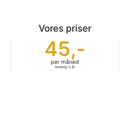
Vores priser
45
,-
per måned
binding ½ år