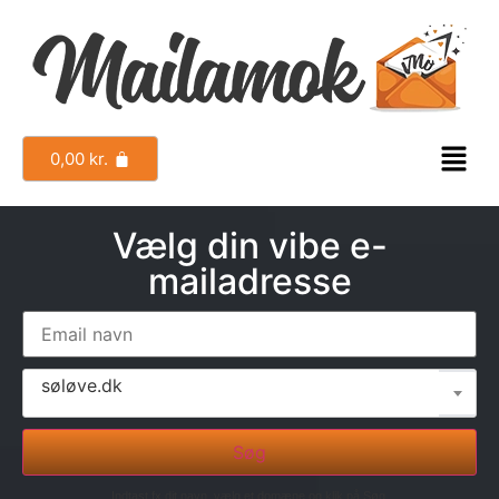
0,00
kr.
Vælg din vibe e-
mailadresse
søløve.dk
Søg
Indtast fx dit navn, vælg et domæne og klik på Søg.