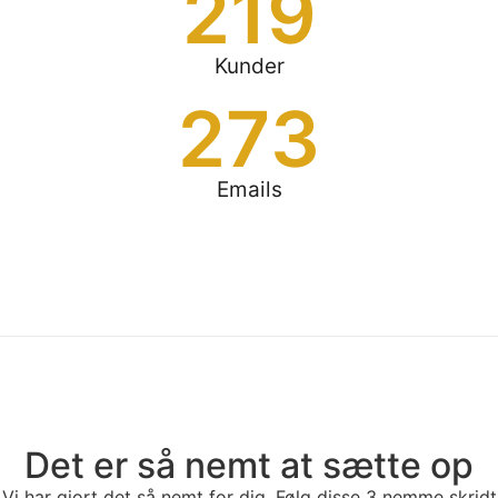
219
Kunder
273
Emails
Det er så nemt at sætte op
Vi har gjort det så nemt for dig. Følg disse 3 nemme skridt