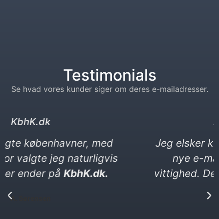
Testimonials
Se hvad vores kunder siger om deres e-mailadresser.
kebabser. dk
Jeg elsker kebab og vittigheder. Min
nye e-mail må gerne være en
vittighed. Den ender på kebabser. dk​
P. Yılmaz​