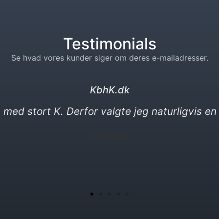
Testimonials
Se hvad vores kunder siger om deres e-mailadresser.
kebabser. dk
gheder. Min nye e-mail må gerne være en vitt
P. Yılmaz​