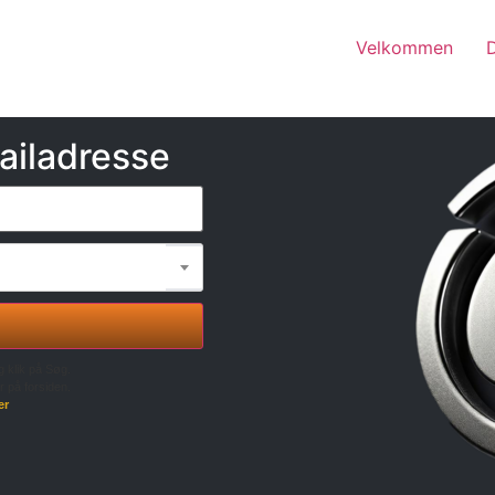
Velkommen
ailadresse
g klik på Søg.
r på forsiden.
er