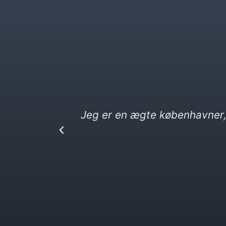
r på
KbhK.dk.
Jeg elsker kebab og vitti