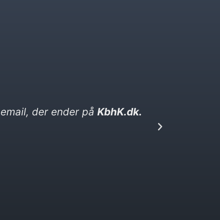
ighed. Den ender på kebabser. dk​
Jeg 
den