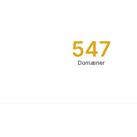
547
Domæner