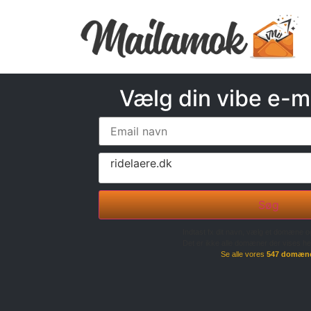
Vælg din vibe e-m
ridelaere.dk
Søg
Indtast fx dit navn, vælg et domæne o
Det er ikke alle domæner der vises he
Se alle vores
547 domæn