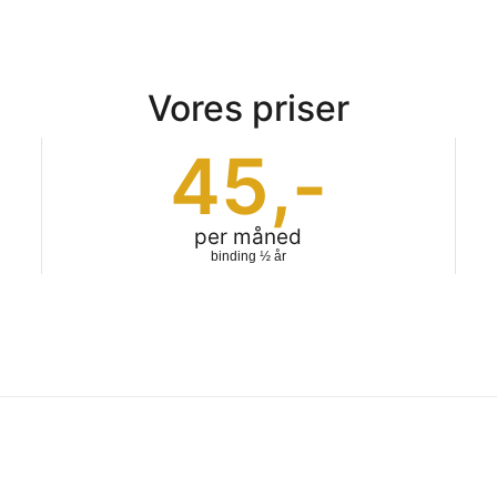
Vores priser
45
,-
per måned
binding ½ år