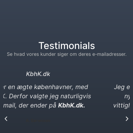
Testimonials
Se hvad vores kunder siger om deres e-mailadresser.
kebabser. dk
Jeg elsker kebab og vittigheder. Min
nye e-mail må gerne være en
vittighed. Den ender på kebabser. dk​
P. Yılmaz​