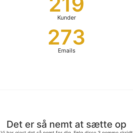
219
Kunder
273
Emails
Det er så nemt at sætte op
Vi har gjort det så nemt for dig. Følg disse 3 nemme skridt