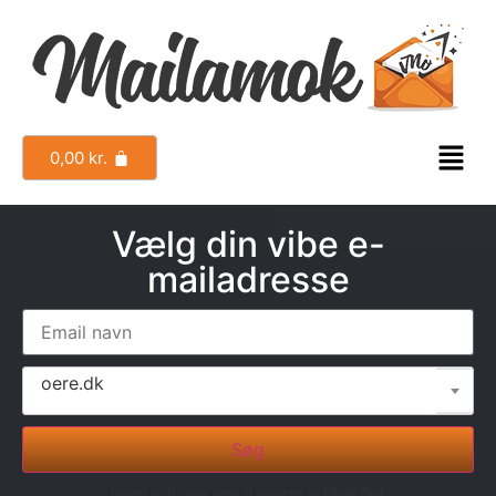
0,00
kr.
Vælg din vibe e-
mailadresse
oere.dk
Søg
Indtast fx dit navn, vælg et domæne og klik på Søg.