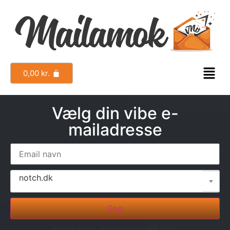
0,00
kr.
Vælg din vibe e-
mailadresse
notch.dk
Søg
Indtast fx dit navn, vælg et domæne og klik på Søg.