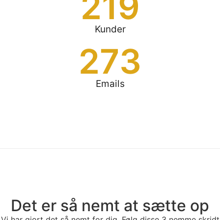
219
Kunder
273
Emails
Det er så nemt at sætte op
Vi har gjort det så nemt for dig. Følg disse 3 nemme skridt