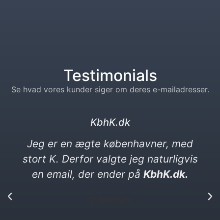
Testimonials
Se hvad vores kunder siger om deres e-mailadresser.
kebabser. dk
Jeg elsker kebab og vittigheder. Min
nye e-mail må gerne være en
vittighed. Den ender på kebabser. dk​
P. Yılmaz​