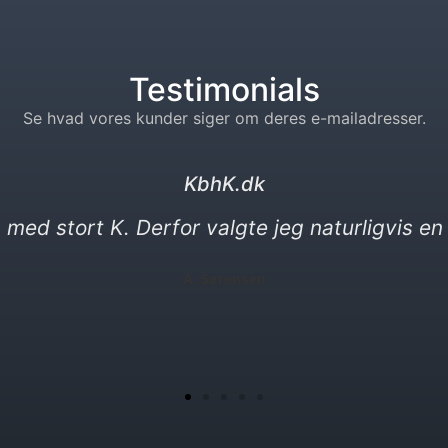
Testimonials
Se hvad vores kunder siger om deres e-mailadresser.
kebabser. dk
heder. Min nye e-mail må gerne være en vitti
P. Yılmaz​