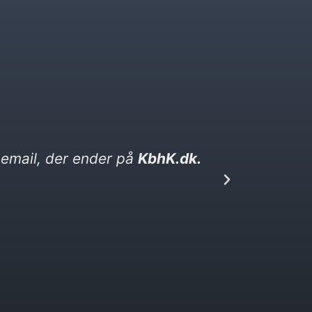
ghed. Den ender på kebabser. dk​
Jeg s
den,