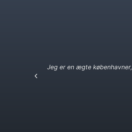
 på
KbhK.dk.
Jeg elsker kebab og vittig