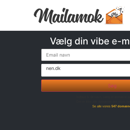
Vælg din vibe e-m
nen.dk
Søg
Indtast fx dit navn, vælg et domæne o
Det er ikke alle domæner der vises he
Se alle vores
547 domæn