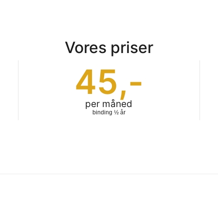
Vores priser
45
,-
per måned
binding ½ år