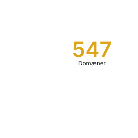
547
Domæner