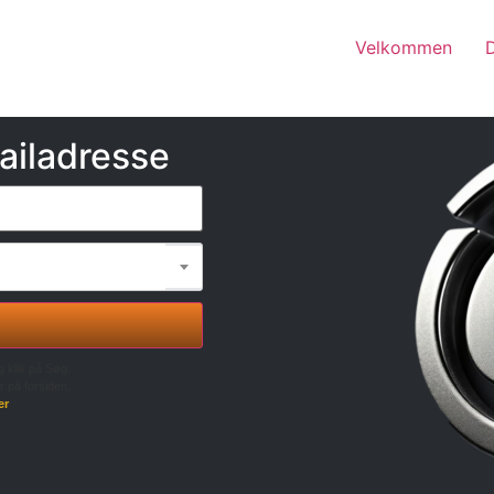
Velkommen
ailadresse
g klik på Søg.
r på forsiden.
er