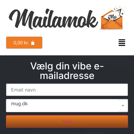
0,00
kr.
Vælg din vibe e-
mailadresse
mug.dk
Søg
Indtast fx dit navn, vælg et domæne og klik på Søg.