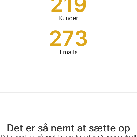
219
Kunder
273
Emails
Det er så nemt at sætte op
Vi har gjort det så nemt for dig. Følg disse 3 nemme skridt