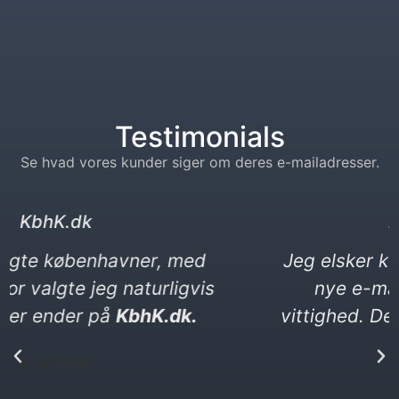
Testimonials
Se hvad vores kunder siger om deres e-mailadresser.
kebabser. dk
Jeg elsker kebab og vittigheder. Min
nye e-mail må gerne være en
vittighed. Den ender på kebabser. dk​
P. Yılmaz​