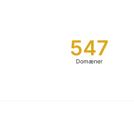
547
Domæner