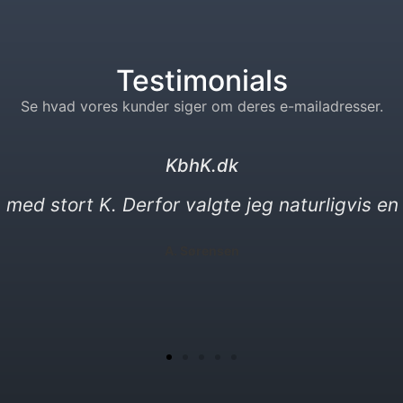
Testimonials
Se hvad vores kunder siger om deres e-mailadresser.
kebabser. dk
heder. Min nye e-mail må gerne være en vittig
P. Yılmaz​