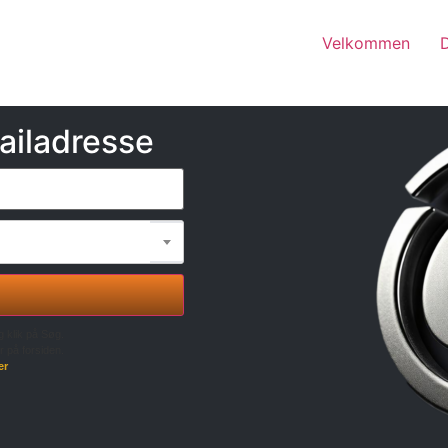
Velkommen
ailadresse
g klik på Søg.
r på forsiden.
er