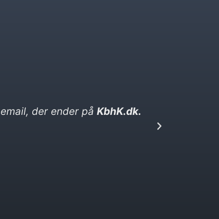
hed. Den ender på kebabser. dk​
Jeg sk
den, 