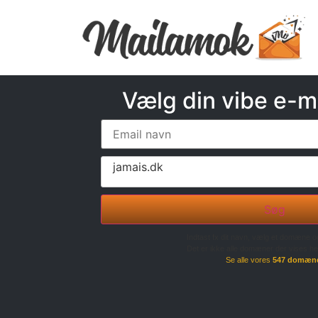
Vælg din vibe e-m
jamais.dk
Søg
Indtast fx dit navn, vælg et domæne o
Det er ikke alle domæner der vises he
Se alle vores
547 domæn