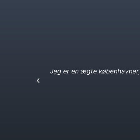
på
KbhK.dk.
Jeg elsker kebab og vittig