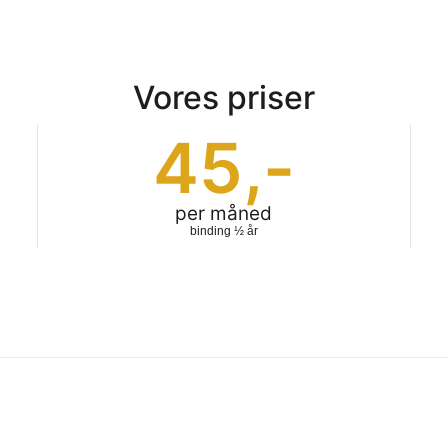
Vores priser
45
,-
per måned
binding ½ år