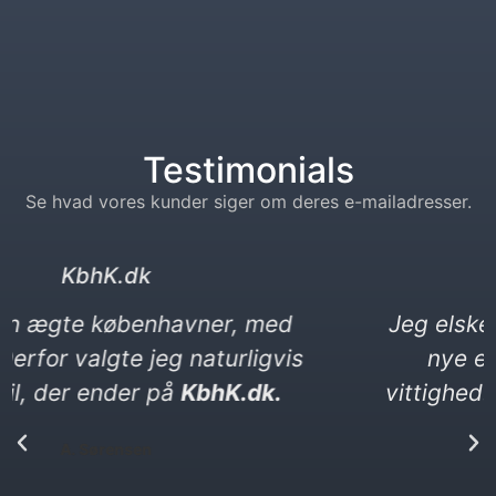
Testimonials
Se hvad vores kunder siger om deres e-mailadresser.
kebabser. dk
Jeg elsker kebab og vittigheder. Min
nye e-mail må gerne være en
vittighed. Den ender på kebabser. dk​
P. Yılmaz​