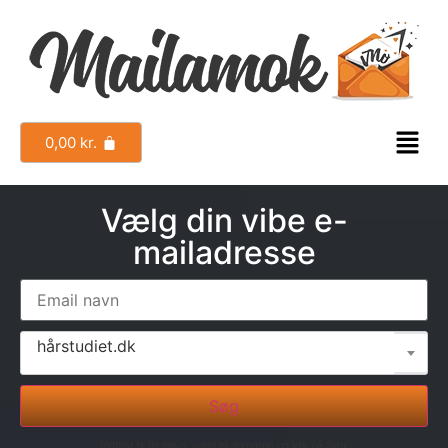
0,00
kr.
Vælg din vibe e-
mailadresse
hårstudiet.dk
Søg
Indtast fx dit navn, vælg et domæne og klik på Søg.