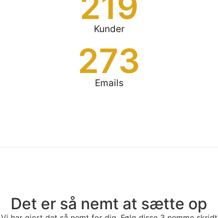
219
Kunder
273
Emails
Det er så nemt at sætte op
Vi har gjort det så nemt for dig. Følg disse 3 nemme skridt