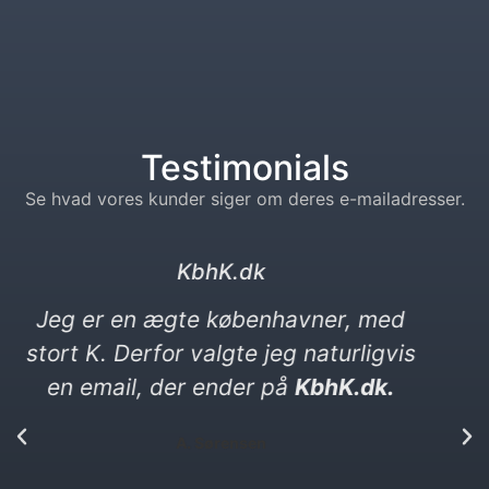
Testimonials
Se hvad vores kunder siger om deres e-mailadresser.
kebabser. dk
Jeg elsker kebab og vittigheder. Min
nye e-mail må gerne være en
vittighed. Den ender på kebabser. dk​
P. Yılmaz​