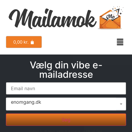
0,00
kr.
Vælg din vibe e-
mailadresse
enomgang.dk
Søg
Indtast fx dit navn, vælg et domæne og klik på Søg.