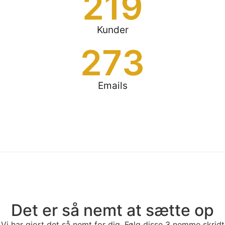
219
Kunder
273
Emails
Det er så nemt at sætte op
Vi har gjort det så nemt for dig. Følg disse 3 nemme skridt