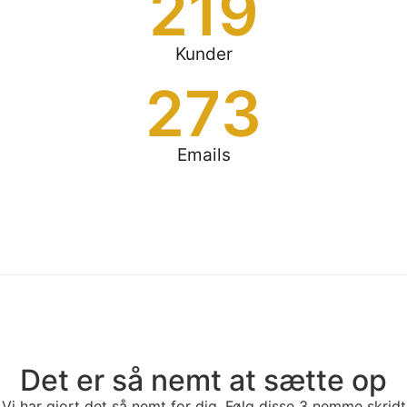
219
Kunder
273
Emails
Det er så nemt at sætte op
Vi har gjort det så nemt for dig. Følg disse 3 nemme skridt