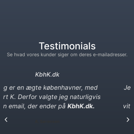
Testimonials
Se hvad vores kunder siger om deres e-mailadresser.
kebabser. dk
Jeg elsker kebab og vittigheder. Min
nye e-mail må gerne være en
vittighed. Den ender på kebabser. dk​
P. Yılmaz​