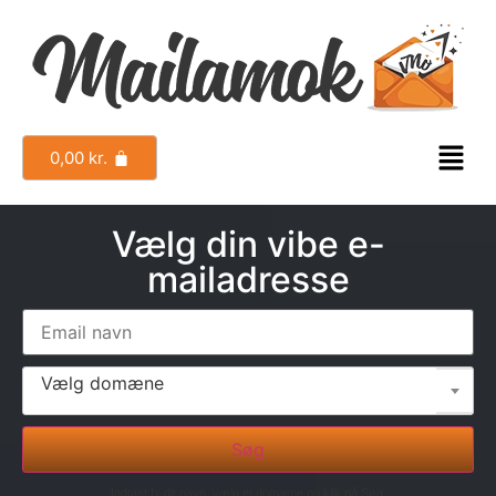
0,00
kr.
Vælg din vibe e-
mailadresse
Vælg domæne
Søg
Indtast fx dit navn, vælg et domæne og klik på Søg.