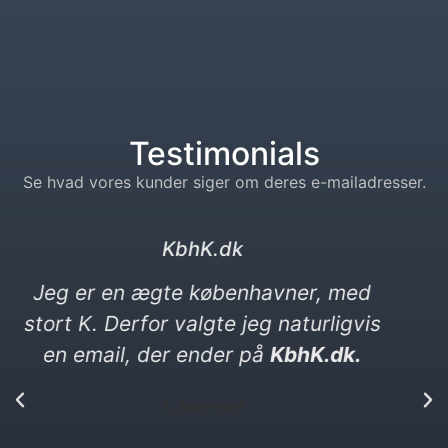
Testimonials
Se hvad vores kunder siger om deres e-mailadresser.
kebabser. dk
Jeg elsker kebab og vittigheder. Min
nye e-mail må gerne være en
vittighed. Den ender på kebabser. dk​
P. Yılmaz​