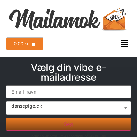
0,00
kr.
Vælg din vibe e-
mailadresse
dansepige.dk
Søg
Indtast fx dit navn, vælg et domæne og klik på Søg.