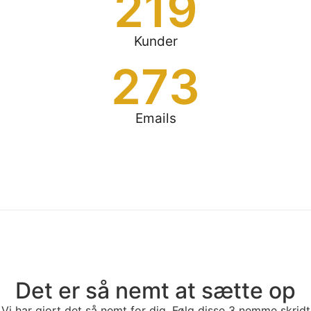
219
Kunder
273
Emails
Det er så nemt at sætte op
Vi har gjort det så nemt for dig. Følg disse 3 nemme skridt