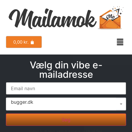
0,00
kr.
Vælg din vibe e-
mailadresse
bugger.dk
Søg
Indtast fx dit navn, vælg et domæne og klik på Søg.