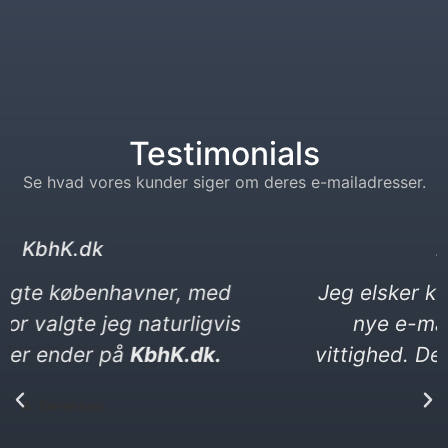
Testimonials
Se hvad vores kunder siger om deres e-mailadresser.
kebabser. dk
Jeg elsker kebab og vittigheder. Min
nye e-mail må gerne være en
vittighed. Den ender på kebabser. dk​
P. Yılmaz​