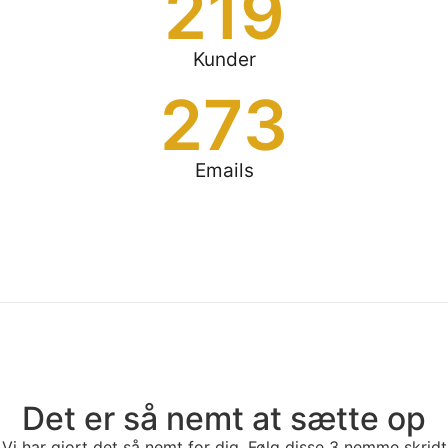
219
Kunder
273
Emails
Det er så nemt at sætte op
Vi har gjort det så nemt for dig. Følg disse 3 nemme skridt