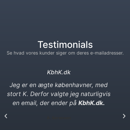
Testimonials
Se hvad vores kunder siger om deres e-mailadresser.
kebabser. dk
Jeg elsker kebab og vittigheder. Min
nye e-mail må gerne være en
vittighed. Den ender på kebabser. dk​
P. Yılmaz​