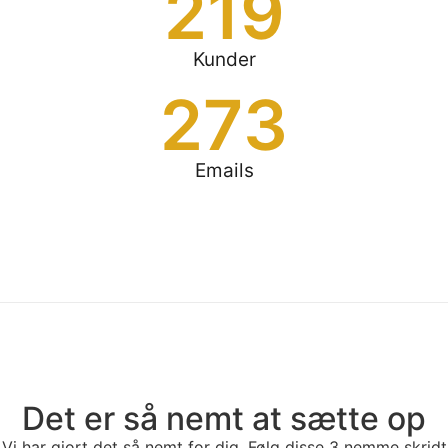
219
Kunder
273
Emails
Det er så nemt at sætte op
Vi har gjort det så nemt for dig. Følg disse 3 nemme skridt