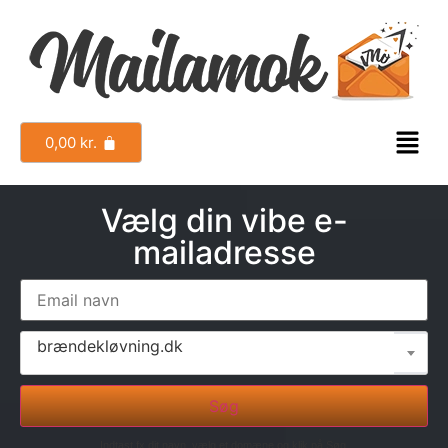
0,00
kr.
Vælg din vibe e-
mailadresse
brændekløvning.dk
Søg
Indtast fx dit navn, vælg et domæne og klik på Søg.