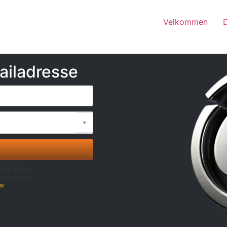
Velkommen
ailadresse
g klik på Søg.
r på forsiden.
er