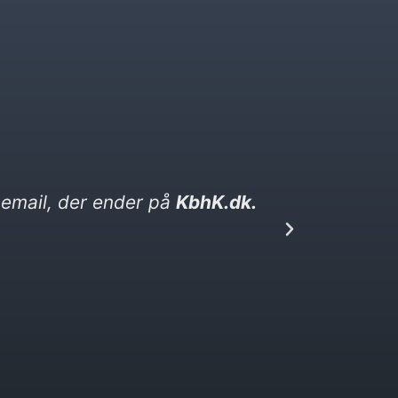
ed. Den ender på kebabser. dk​
Jeg ska
den, 