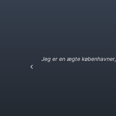
på
KbhK.dk.
Jeg elsker kebab og vittigh