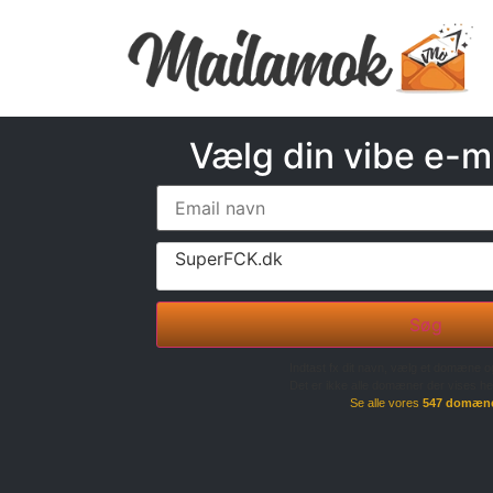
Vælg din vibe e-m
SuperFCK.dk
Søg
Indtast fx dit navn, vælg et domæne o
Det er ikke alle domæner der vises he
Se alle vores
547 domæn