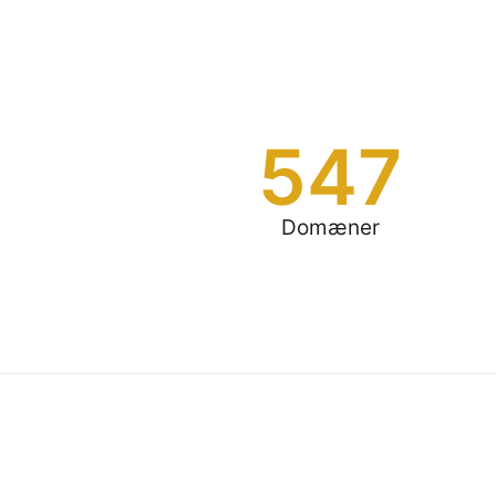
547
Domæner