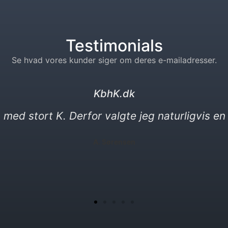
Testimonials
Se hvad vores kunder siger om deres e-mailadresser.
kebabser. dk
eder. Min nye e-mail må gerne være en vittigh
P. Yılmaz​