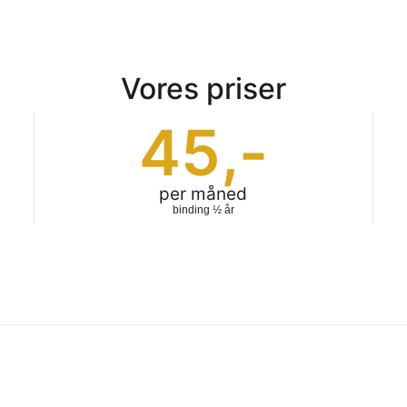
Vores priser
45
,-
per måned
binding ½ år