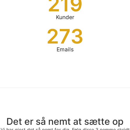
219
Kunder
273
Emails
Det er så nemt at sætte op
Vi har gjort det så nemt for dig. Følg disse 3 nemme skridt