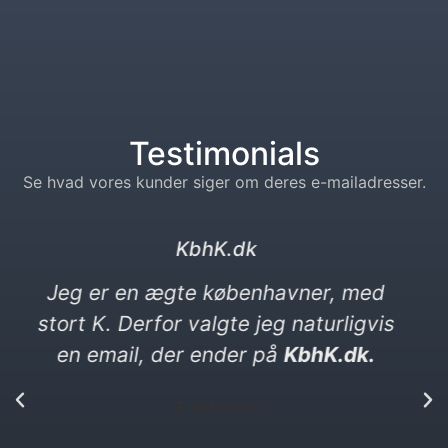
Testimonials
Se hvad vores kunder siger om deres e-mailadresser.
kebabser. dk
Jeg elsker kebab og vittigheder. Min
nye e-mail må gerne være en
vittighed. Den ender på kebabser. dk​
P. Yılmaz​