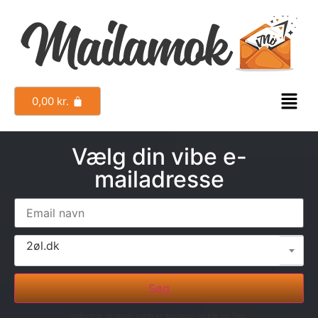
0,00
kr.
Vælg din vibe e-
mailadresse
2øl.dk
Søg
Indtast fx dit navn, vælg et domæne og klik på Søg.